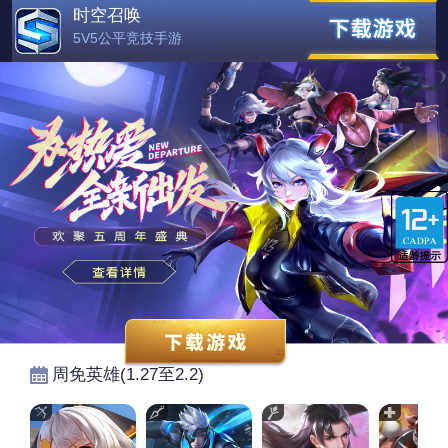
时空召唤
5V5公平竞技手游
周免英雄(
1.27至2.2
)