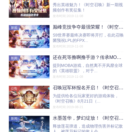
秀出英雄魅力！《时空召唤》新一期视
频创作有奖征集！
发布时间:2019-11-08
巅峰竞技争夺最强荣耀！《时空召唤》SOLO荣誉赛、主播挑战赛，围观直播送好礼!
新闻
S9世界赛最终决赛即将开打，在此召唤
菌预祝LPL的FPX...
发布时间:2019-11-08
还在死等撸啊撸手游？传承MOBA端游经典的《时空召唤》了解一下
新闻
提到MOBA游戏，自然离不开风靡全球
的《英雄联盟》，对于...
发布时间:2019-11-08
召唤冠军杯报名开启！《时空召唤》8月21日更新公告
公告
为提供给各位玩家更好的游戏体验，
《时空召唤》8月21日（...
发布时间:2019-08-21
水墨莲华，梦幻绽放！《时空召唤》陈灵唯美梦幻皮肤曼妙登场！
新闻
释放莲花弹道，造成物理伤害并标记敌
人，被莲花标记的敌人会...