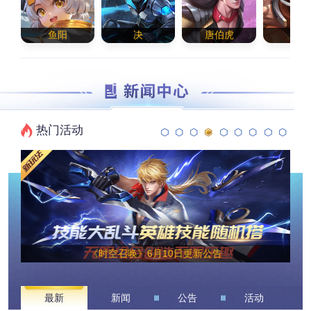
鱼阳
决
唐伯虎
黄盖
热门活动
欢乐的一批！《时空召唤》主播大招募，赢万元京东卡、传说
福
皮肤！
最新
新闻
公告
活动