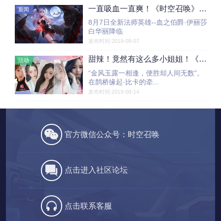
一直吸血一直爽！《时空召唤》全新法师英雄血之伯爵·伊丽莎白登场
新闻
8月7日全新法师英雄--血之伯爵·伊丽莎
白华丽降临
发布时间:2019-08-07
甜辣！竟然有这么多小姐姐！《时空召唤》夏日宝贝票选进入决赛冲刺，不要错过哦
活动
“金风玉露一相逢，便胜却人间无数”。
在鹊桥缘起·比卡的牵...
发布时间:2019-08-14
官方微信公众号：时空召唤
点击进入社区论坛
点击联系客服