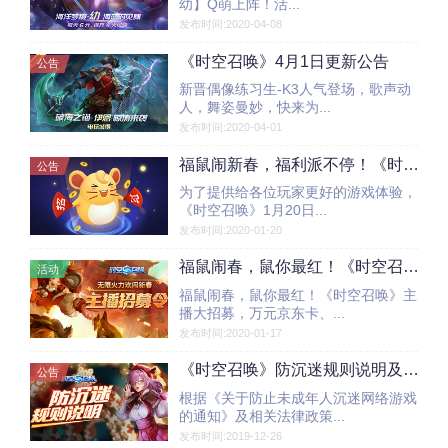
幼】Q萌上阵！活...
发布时间:2020-04-08
《时空召唤》4月1日更新公告
公告
新晋偶像练习生-K3人气登场，歌声动
人，舞姿曼妙，快来为...
发布时间:2020-04-01
福鼠闹新春，福利派不停！《时空召唤》1月20日更新公告
公告
为了提供给各位玩家更好的游戏体验，
《时空召唤》1月20日...
发布时间:2020-01-20
福鼠闹春，鼠你最红！《时空召唤》主播大招募，万元京东卡、传说皮肤等你拿！
活动
福鼠闹春，鼠你最红！《时空召唤》主
播大招募，万元京东卡、...
发布时间:2020-01-17
《时空召唤》防沉迷规则说明及实名认证指引
公告
根据《关于防止未成年人沉迷网络游戏
的通知》及相关法律政策...
发布时间:2019-12-26